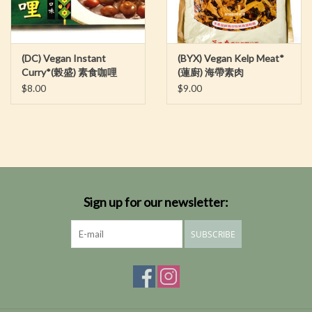
(DC) Vegan Instant
(BYX) Vegan Kelp Meat*
Curry*(榖盛) 素食咖哩
(蓮廚) 海帶素肉
$8.00
$9.00
Sign up for our newsletter:
SUBSCRIBE