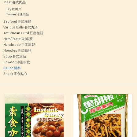
Meat 各式肉品
Dry 乾肉片
Frozen 冷凍肉品
Seafood 各式海鮮
Various Balls 各式丸子
Tofu/Bean Curd 豆腐相關
Ham/Paste 火腿/漿
Handmade 手工親製
Noodles 各式麵品
Soup 各式湯品
Powder 沖泡粉飲
Sauce 醬料
Snack 零食點心